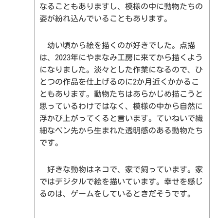
なることもありますし、模様の中に動物たちの
姿が紛れ込んでいることもあります。
幼い頃から絵を描くのが好きでした。点描
は、2023年にやまなみ工房に来てから描くよう
になりました。淡々とした作業になるので、ひ
とつの作品を仕上げるのに2か月近くかかるこ
ともあります。動物たちはあらかじめ描こうと
TOPページ
思っているわけではなく、模様の中から自然に
作品検索
浮かび上がってくると言います。ていねいで繊
事業所・作者紹介
アールテロワールとは
細なペン先から生まれた透明感のある動物たち
ご購入
です。
編集者紹介
お知らせ
好きな動物はネコで、家で飼っています。家
ではデジタルで絵を描いています。幸せを感じ
カート
るのは、ゲームをしているときだそうです。
団体概要