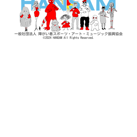
カート
団体概要
特定商取引法に基づく表示
一般社団法人 障がい者スポーツ・アート・ミュージック振興協会
プライバシーポリシー
©
2024
HANSAM
All
Rights
Reserved.
利用規約