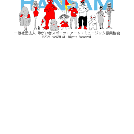
カート
団体概要
特定商取引法に基づく表示
一般社団法人 障がい者スポーツ・アート・ミュージック振興協会
プライバシーポリシー
©
2024
HANSAM
All
Rights
Reserved.
利用規約