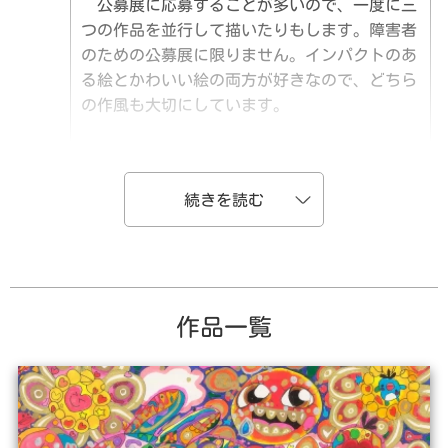
編集者紹介
公募展に応募することが多いので、一度に三
お知らせ
つの作品を並行して描いたりもします。障害者
のための公募展に限りません。インパクトのあ
る絵とかわいい絵の両方が好きなので、どちら
カート
の作風も大切にしています。
団体概要
絵を描く前に何を描くのかを決めて、取り
特定商取引法に基づく表示
プライバシーポリシー
掛かるのではなく、描いているうちに浮かんで
利用規約
きたイメージをどんどん描き足していきます。
例えば、動物を描いていると、花のイメージも
わいてきて、花の中には顔があって、笑ってい
て、さらに突如モンスターも出没してきます。
それらが折り重なりながら、夢のような世界が
作品一覧
生まれ、楽しい気分になります。創作意欲は高
まっていて、活動する領域をどんどん広げてい
きたいと思っています。